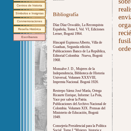
sobr
Centros de historia
real
Bibliografía
Símbolos e Insignias
envi
Conmemoraciones
orga
Díaz Díaz Oswaldo, La Reconquista
Española, Tomo I, Vol. VI, Ediciones
Reseña Histórica
reci
Lerner, Bogotá 1964.
Escríbanos
fusi
Hincapié Espinosa Alberto, Villa de
orde
Guaduas, Segunda edición.
Publicaciones Banco de La República,
Editorial Colombia Nueva, Bogotá
1968.
Monsalve J. D., Mujeres de la
Independencia, Biblioteca de Historia
Universal, Volumen XXXVIII,
Imprenta Nacional. Bogotá 1926.
Restrepo Sáenz José María, Ortega
Ricaurte Enrique, Informe: La Pola,
Yace por salvar la Patria.
Publicaciones del Archivo Nacional de
Colombia. Volumen XIX. Prensas del
Ministerio de Educación, Bogotá
1949.
Consejería Presidencial para la Política
Social, Tomo I “Mujeres, historia y