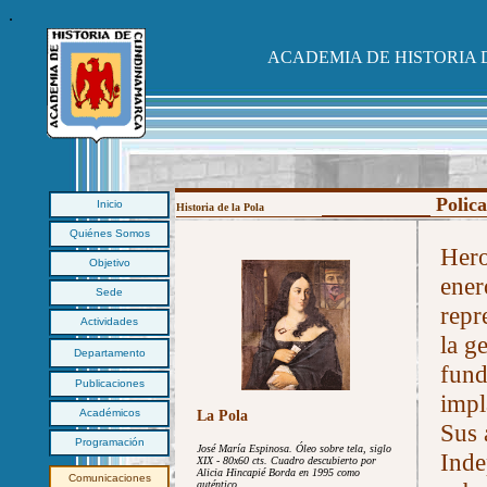
.
ACADEMIA DE HISTORIA
Polica
Inicio
Historia de la Pola
Quiénes Somos
Hero
Objetivo
ener
Sede
repr
Actividades
la g
Departamento
fund
Publicaciones
impl
Académicos
La Pola
Sus 
Programación
José María Espinosa. Óleo sobre tela, siglo
Inde
XIX - 80x60 cts. Cuadro descubierto por
Alicia Hincapié Borda en 1995 como
Comunicaciones
auténtico.